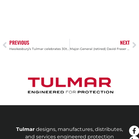
PREVIOUS
NEXT
Hawkesbury’s Tulmar celebrates 30th anniversary, as airline industry bounces back from COVID-19
Major-General (retired) David Fraser CMM, MSC, MSM, CD, MA, BA joins Tulmar Safety Systems Inc. Advisory Board
Tulmar
designs, manufactures, distributes,
and services engineered protection