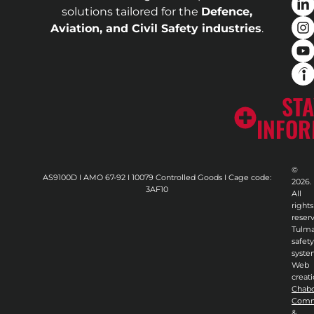
solutions tailored for the
Defence,
Aviation, and Civil Safety industries
.
STA
INFO
©
AS9100D I AMO 67-92 I 10079 Controlled Goods I Cage code:
2026.
3AF10
All
rights
reser
Tulma
safety
syste
Web
creati
Chab
Comm
&