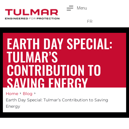
Menu
Français
FR
EARTH DAY SPECIAL:
TULMAR’S
CONTRIBUTION TO
SAVING ENERGY
Home
Blog
Earth Day Special: Tulmar’s Contribution to Saving
Energy