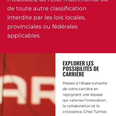
de toute autre classification
interdite par les lois locales,
provinciales ou fédérales
applicables.
EXPLORER LES
POSSIBILITÉS DE
CARRIÈRE
Passez à l'étape suivante
de votre carrière en
rejoignant une équipe
qui valorise l'innovation,
la collaboration et la
croissance. Chez Tulmar,