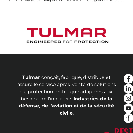
Tulmar Safety Systems remporte un contrat majeur avec la Défense britannique pour équiper le personnel militaire en gilet de sauvetages tactiques
Essex et Tulmar signent un accord exclusif de distribution et de support technique d'une durée de deux ans
Tulmar
conçoit, fabrique, distribue et
assure le service après-vente de solutions
de protection technique adaptées aux
besoins de l'industrie.
Industries de la
défense, de l'aviation et de la sécurité
civile
.
REST