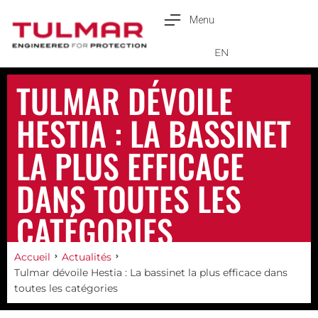
Menu
English
EN
TULMAR DÉVOILE
HESTIA : LA BASSINET
LA PLUS EFFICACE
DANS TOUTES LES
CATÉGORIES
Accueil
Actualités
Tulmar dévoile Hestia : La bassinet la plus efficace dans
toutes les catégories